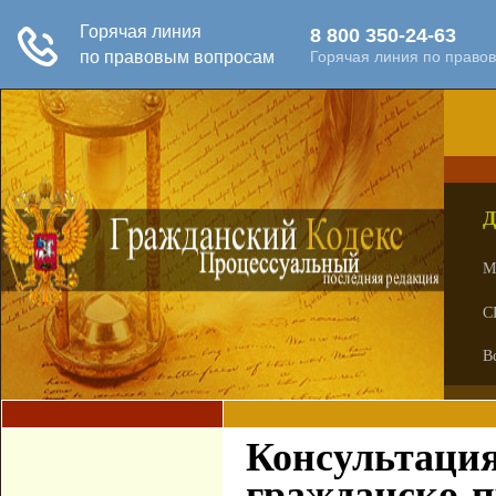
Д
М
С
В
Консультация
гражданско-п